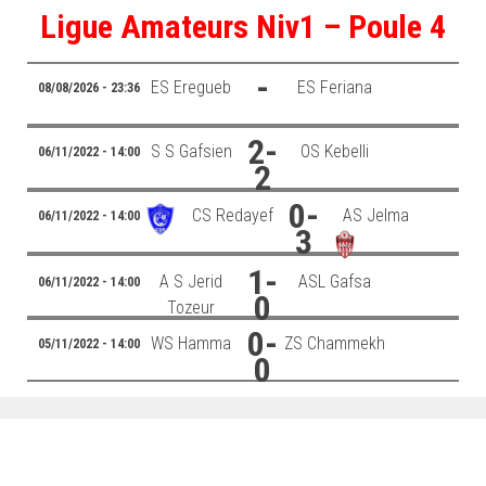
Ligue Amateurs Niv1 – Poule 4
–Ligue II-
Feuille de match 2017/2018
-
ES Eregueb
ES Feriana
08/08/2026 - 23:36
–Ligue I–
–Ligue II–
2-
S S Gafsien
OS Kebelli
06/11/2022 - 14:00
Feuille de match 2016/2017
2
-Ligue I-
0-
CS Redayef
AS Jelma
06/11/2022 - 14:00
3
-Ligue II-
1-
-Ligue III-
A S Jerid
ASL Gafsa
06/11/2022 - 14:00
0
Tozeur
0-
WS Hamma
ZS Chammekh
05/11/2022 - 14:00
0