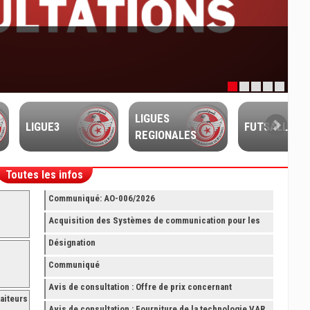
LIGUES
LIGUE3
FUTSALL
REGIONALES
Toutes les infos
Communiqué: AO-006/2026
Acquisition des Systèmes de communication pour les
Arbitres Elite
Désignation
Communiqué
Avis de consultation : Offre de prix concernant
aiteurs
fourniture avec montage et finition de RAYONNAGES
Avis de consultation : Fourniture de la technologie VAR