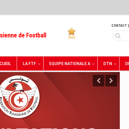
CONTACT
|
sienne de Football
CUEIL
LA FTF
EQUIPE NATIONALE A
DTN
D