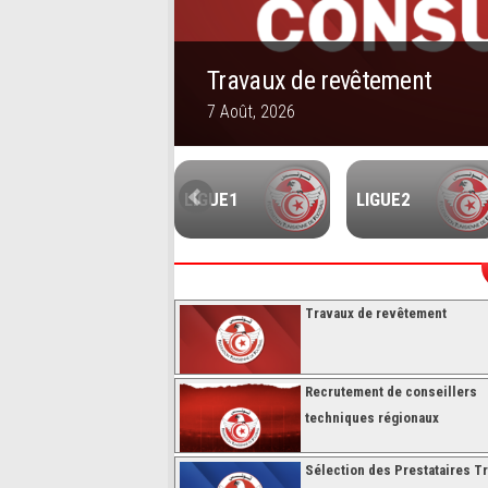
’hébergement des
Travaux de revêtement
7 Août, 2026
1
2
3
4
5
FUTSALL
LIGUE1
LIGUE2
Travaux de revêtement
Recrutement de conseillers
techniques régionaux
Sélection des Prestataires Tr