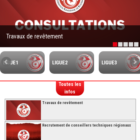
–Ligue II-
Feuille de match 2017/2018
–Ligue I–
Travaux de revêtement
–Ligue II–
Feuille de match 2016/2017
-Ligue I-
LIGUE1
LIGUE2
LIGUE3
-Ligue II-
-Ligue III-
Toutes les
infos
Travaux de revêtement
Recrutement de conseillers techniques régionaux