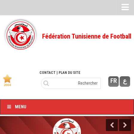
Feuille de match
FMI – 2022/2023
Fédération Tunisienne de Football
Ligue I – 2022/2023
FMI – 2021/2022
Ligue I – 2021/2022
FMI 2020/2021
CONTACT
| PLAN DU SITE
FR
ع
Ligue I – 2020/2021
FMI 2019/2020
Ligue I – 2019/2020
MENU
Ligue II – 2019/2020
Feuilles de match 2018/2019
–Ligue I-