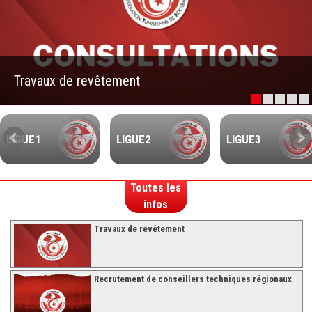
–Ligue II-
Feuille de match 2017/2018
–Ligue I–
Travaux de revêtement
–Ligue II–
Feuille de match 2016/2017
-Ligue I-
LIGUE1
LIGUE2
LIGUE3
-Ligue II-
-Ligue III-
Toutes les
infos
Travaux de revêtement
Recrutement de conseillers techniques régionaux