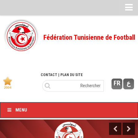
Feuille de match
FMI – 2022/2023
Fédération Tunisienne de Football
Ligue I – 2022/2023
FMI – 2021/2022
Ligue I – 2021/2022
FMI 2020/2021
CONTACT
| PLAN DU SITE
FR
ع
Ligue I – 2020/2021
FMI 2019/2020
Ligue I – 2019/2020
MENU
Ligue II – 2019/2020
Feuilles de match 2018/2019
–Ligue I-