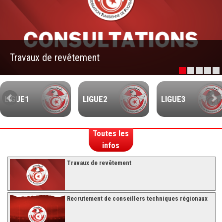
–Ligue II-
Feuille de match 2017/2018
–Ligue I–
Travaux de revêtement
–Ligue II–
Feuille de match 2016/2017
-Ligue I-
LIGUE1
LIGUE2
LIGUE3
-Ligue II-
-Ligue III-
Toutes les
infos
Travaux de revêtement
Recrutement de conseillers techniques régionaux