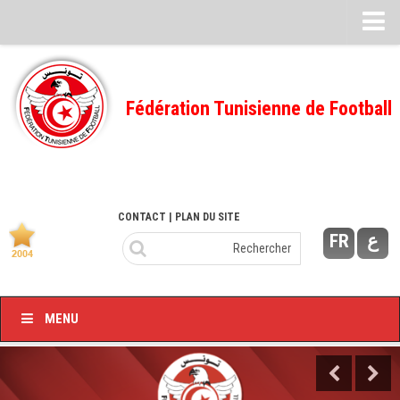
Feuille de match
FMI – 2022/2023
Fédération Tunisienne de Football
Ligue I – 2022/2023
FMI – 2021/2022
Ligue I – 2021/2022
FMI 2020/2021
CONTACT
| PLAN DU SITE
FR
ع
Ligue I – 2020/2021
FMI 2019/2020
Ligue I – 2019/2020
MENU
Ligue II – 2019/2020
Feuilles de match 2018/2019
–Ligue I-