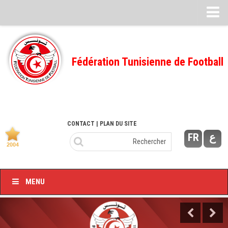
Feuille de match
FMI – 2022/2023
Fédération Tunisienne de Football
Ligue I – 2022/2023
FMI – 2021/2022
Ligue I – 2021/2022
FMI 2020/2021
CONTACT
| PLAN DU SITE
FR
ع
Ligue I – 2020/2021
FMI 2019/2020
Ligue I – 2019/2020
MENU
Ligue II – 2019/2020
Feuilles de match 2018/2019
–Ligue I-