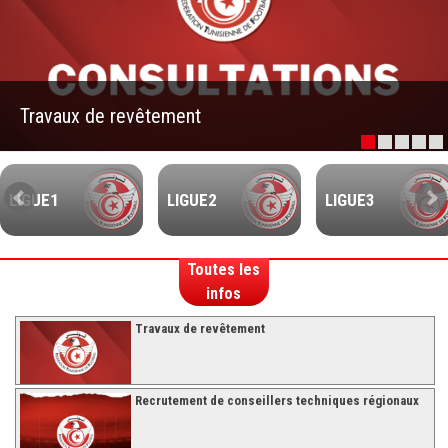
–Ligue II-
Feuille de match 2017/2018
–Ligue I–
Travaux de revêtement
–Ligue II–
Feuille de match 2016/2017
-Ligue I-
LIGUE1
LIGUE2
LIGUE3
-Ligue II-
-Ligue III-
Toutes les
infos
Travaux de revêtement
Recrutement de conseillers techniques régionaux