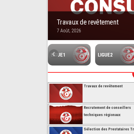
’hébergement des
Travaux de revêtement
7 Août, 2026
1
2
3
4
5
FUTSALL
LIGUE1
LIGUE2
Travaux de revêtement
Recrutement de conseillers
techniques régionaux
Sélection des Prestataires Tr