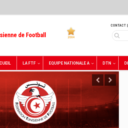
CONTACT
|
sienne de Football
CUEIL
LA FTF
EQUIPE NATIONALE A
DTN
D