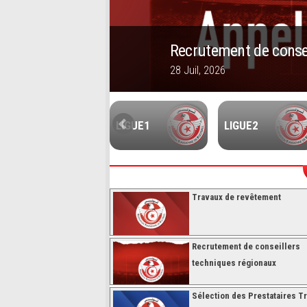
Recrutement de conseillers 
28 Juil, 2026
1
2
3
4
5
FUTSALL
LIGUE1
LIGUE2
Travaux de revêtement
Recrutement de conseillers
techniques régionaux
Sélection des Prestataires Tr