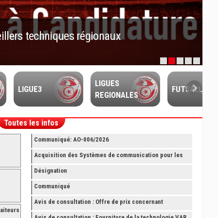
techniques régionaux
LIGUES
LIGUE3
FUTSALL
REGIONALES
Toutes les infos
Communiqué: AO-006/2026
Acquisition des Systèmes de communication pour les
Arbitres Elite
Désignation
Communiqué
Avis de consultation : Offre de prix concernant
aiteurs
fourniture avec montage et finition de RAYONNAGES
Avis de consultation : Fourniture de la technologie VAR