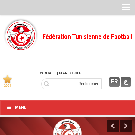
Feuille de match
FMI – 2022/2023
Fédération Tunisienne de Football
Ligue I – 2022/2023
FMI – 2021/2022
Ligue I – 2021/2022
FMI 2020/2021
CONTACT
| PLAN DU SITE
FR
ع
Ligue I – 2020/2021
FMI 2019/2020
Ligue I – 2019/2020
MENU
Ligue II – 2019/2020
Feuilles de match 2018/2019
–Ligue I-