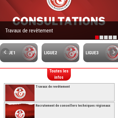
–Ligue II-
Feuille de match 2017/2018
–Ligue I–
Travaux de revêtement
–Ligue II–
Feuille de match 2016/2017
-Ligue I-
LIGUE1
LIGUE2
LIGUE3
-Ligue II-
-Ligue III-
Toutes les
infos
Travaux de revêtement
Recrutement de conseillers techniques régionaux