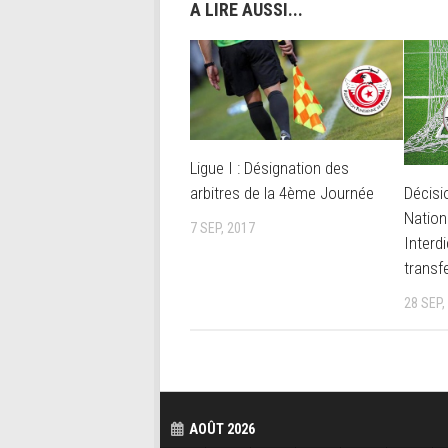
A LIRE AUSSI...
Ligue I : Désignation des
Décisi
arbitres de la 4ème Journée
Nation
7 SEP, 2017
Interd
transf
28 SEP,
AOÛT 2026