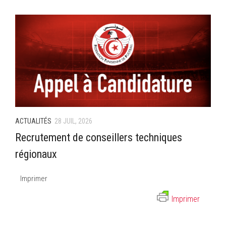
–Ligue II-
Feuille de match 2017/2018
–Ligue I–
–Ligue II–
Feuille de match 2016/2017
-Ligue I-
-Ligue II-
ACTUALITÉS
28 JUIL, 2026
-Ligue III-
Recrutement de conseillers techniques
régionaux
Imprimer
Imprimer