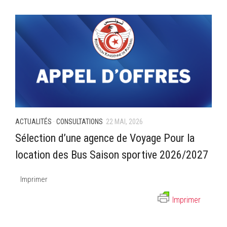
–Ligue II-
Feuille de match 2017/2018
–Ligue I–
–Ligue II–
Feuille de match 2016/2017
-Ligue I-
-Ligue II-
ACTUALITÉS
·
CONSULTATIONS
22 MAI, 2026
-Ligue III-
Sélection d’une agence de Voyage Pour la
location des Bus Saison sportive 2026/2027
Imprimer
Imprimer