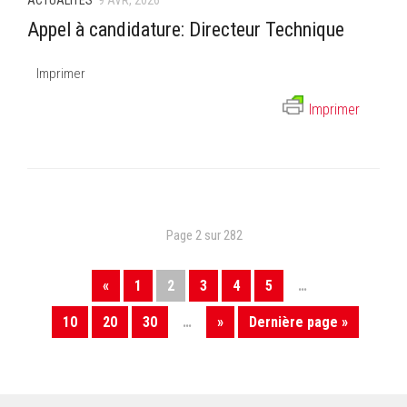
Appel à candidature: Directeur Technique
Imprimer
Imprimer
Page 2 sur 282
«
1
2
3
4
5
…
10
20
30
…
»
Dernière page »