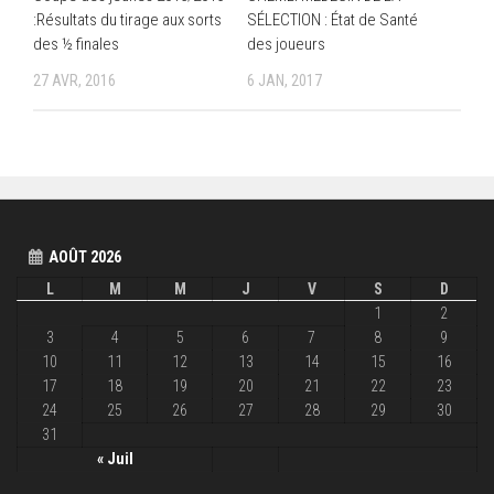
SÉLECTION : État de Santé
:Résultats du tirage aux sorts
des joueurs
des ½ finales
6 JAN, 2017
27 AVR, 2016
AOÛT 2026
L
M
M
J
V
S
D
1
2
3
4
5
6
7
8
9
10
11
12
13
14
15
16
17
18
19
20
21
22
23
24
25
26
27
28
29
30
31
« Juil