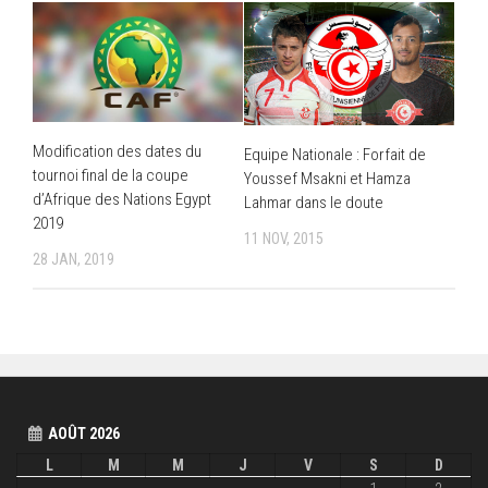
Modification des dates du
Equipe Nationale : Forfait de
tournoi final de la coupe
Youssef Msakni et Hamza
d’Afrique des Nations Egypt
Lahmar dans le doute
2019
11 NOV, 2015
28 JAN, 2019
AOÛT 2026
L
M
M
J
V
S
D