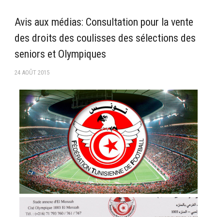
–Ligue II-
Avis aux médias: Consultation pour la vente
Feuille de match 2017/2018
des droits des coulisses des sélections des
–Ligue I–
seniors et Olympiques
–Ligue II–
24 AOÛT 2015
Feuille de match 2016/2017
-Ligue I-
-Ligue II-
-Ligue III-