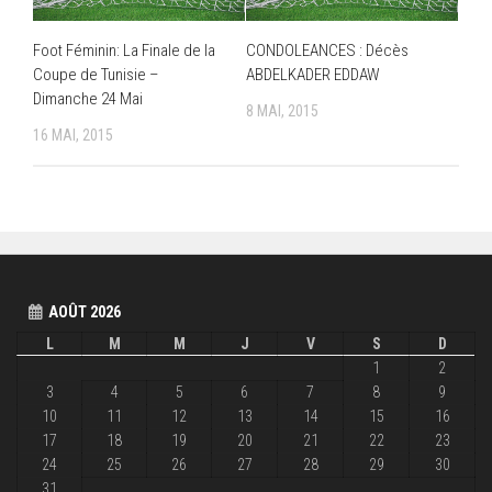
Foot Féminin: La Finale de la
CONDOLEANCES : Décès
Coupe de Tunisie –
ABDELKADER EDDAW
Dimanche 24 Mai
8 MAI, 2015
16 MAI, 2015
AOÛT 2026
L
M
M
J
V
S
D
1
2
3
4
5
6
7
8
9
10
11
12
13
14
15
16
17
18
19
20
21
22
23
24
25
26
27
28
29
30
31