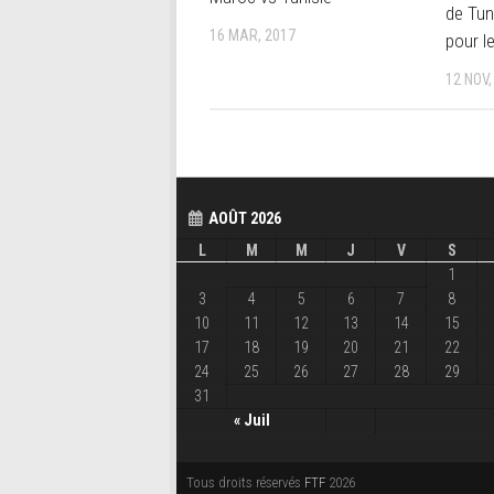
de Tun
16 MAR, 2017
pour l
12 NOV,
AOÛT 2026
L
M
M
J
V
S
1
3
4
5
6
7
8
10
11
12
13
14
15
17
18
19
20
21
22
24
25
26
27
28
29
31
« Juil
Tous droits réservés
FTF
2026