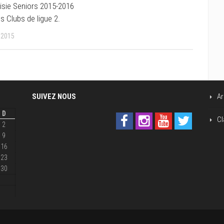
isie Seniors 2015-2016
es Clubs de ligue 2.
 2015
SUIVEZ NOUS
Ar
D
Cl
2
9
16
23
30