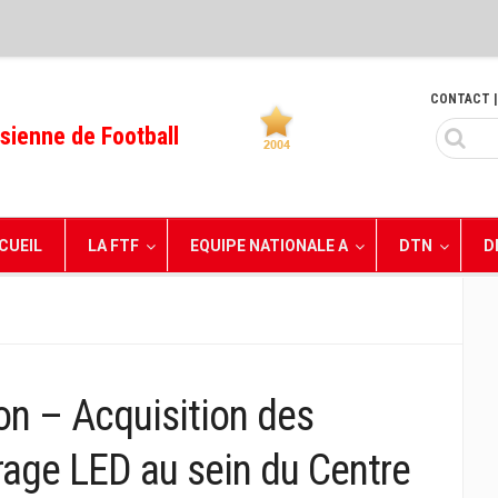
CONTACT
|
sienne de Football
CUEIL
LA FTF
EQUIPE NATIONALE A
DTN
D
on – Acquisition des
irage LED au sein du Centre