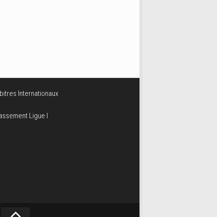
bitres Internationaux
assement Ligue I