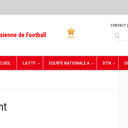
CONTACT
|
sienne de Football
CUEIL
LA FTF
EQUIPE NATIONALE A
DTN
D
nt