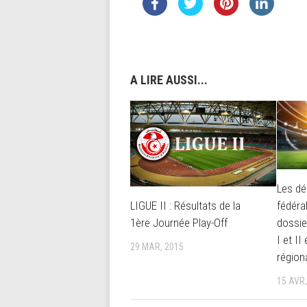
A LIRE AUSSI...
Les dé
LIGUE II : Résultats de la
fédéra
1ère Journée Play-Off
dossie
I et II
29 MAR, 2015
région
15 AVR