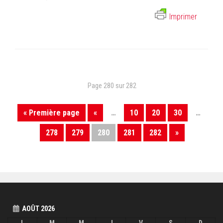
Imprimer
Page 280 sur 282
« Première page
«
…
10
20
30
…
278
279
280
281
282
»
AOÛT 2026