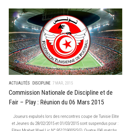
–Ligue II-
Feuille de match 2017/2018
–Ligue I–
–Ligue II–
Feuille de match 2016/2017
-Ligue I-
-Ligue II-
-Ligue III-
ACTUALITÉS
·
DISCIPLINE
7 MAR, 2015
Commission Nationale de Discipline et de
Fair – Play : Réunion du 06 Mars 2015
Joueurs expulsés lors des rencontres coupe de Tunisie Elite
et Jeunes du 28/02/2015 et 01/03/2015 sont suspendus pour :
Elites Mrabet Wael Lic N° 951219005(SG) :Quatre (04) matchs