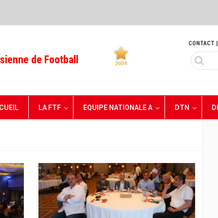
CONTACT
|
sienne de Football
CUEIL
LA FTF
EQUIPE NATIONALE A
DTN
D