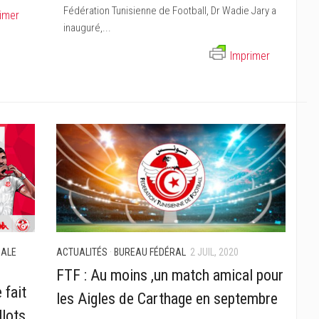
Fédération Tunisienne de Football, Dr Wadie Jary a
imer
inauguré,...
Imprimer
NALE
ACTUALITÉS
·
BUREAU FÉDÉRAL
2 JUIL, 2020
FTF : Au moins ,un match amical pour
 fait
les Aigles de Carthage en septembre
llots