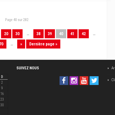
Page 40 sur 282
20
30
…
38
39
40
41
42
…
70
…
»
Dernière page »
SUIVEZ NOUS
Ar
D
Cl
2
9
16
23
30