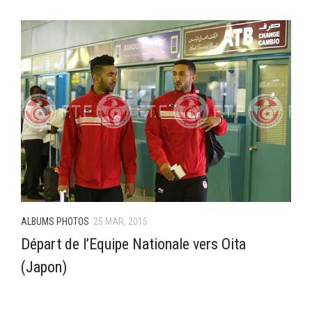
–Ligue II-
Feuille de match 2017/2018
–Ligue I–
–Ligue II–
Feuille de match 2016/2017
-Ligue I-
-Ligue II-
-Ligue III-
ALBUMS PHOTOS
25 MAR, 2015
Départ de l’Equipe Nationale vers Oita
(Japon)