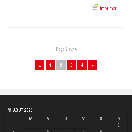
Imprimer
Page 2 sur 4
«
1
2
3
4
»
AOÛT 2026
L
M
M
J
V
S
D
1
2
3
4
5
6
7
8
9