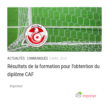
–Ligue II-
Feuille de match 2017/2018
–Ligue I–
–Ligue II–
Feuille de match 2016/2017
-Ligue I-
-Ligue II-
ACTUALITÉS
·
COMMUNIQUÉS
6 MAR, 2024
-Ligue III-
Résultats de la formation pour l’obtention du
diplôme CAF
Imprimer
Imprimer