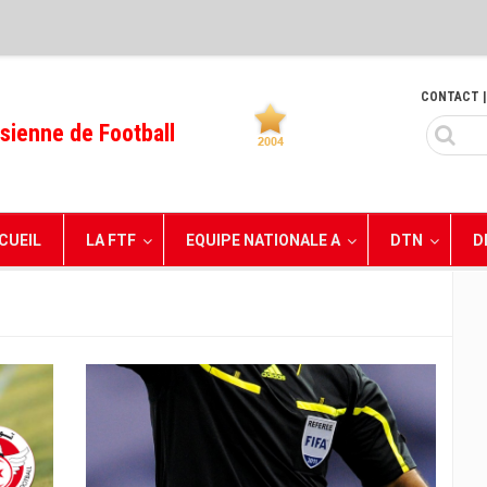
CONTACT
|
sienne de Football
CUEIL
LA FTF
EQUIPE NATIONALE A
DTN
D