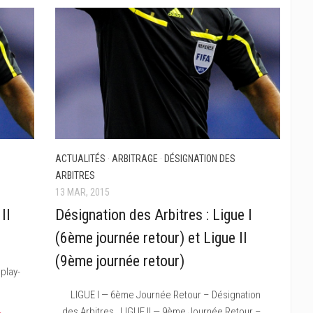
ACTUALITÉS
·
ARBITRAGE
·
DÉSIGNATION DES
ARBITRES
13 MAR, 2015
II
Désignation des Arbitres : Ligue I
(6ème journée retour) et Ligue II
(9ème journée retour)
 play-
LIGUE I — 6ème Journée Retour – Désignation
des Arbitres LIGUE II — 9ème Journée Retour –