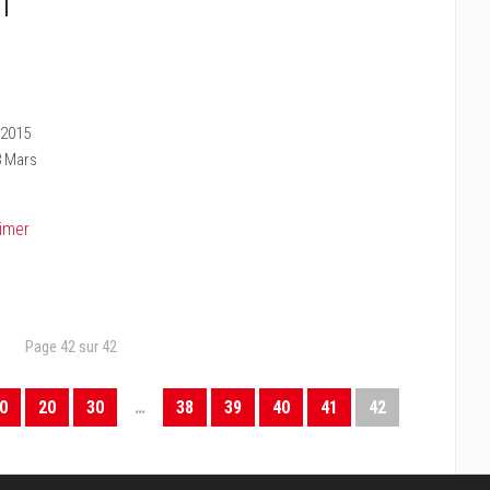
 I
I
s 2015
8 Mars
imer
Page 42 sur 42
0
20
30
…
38
39
40
41
42