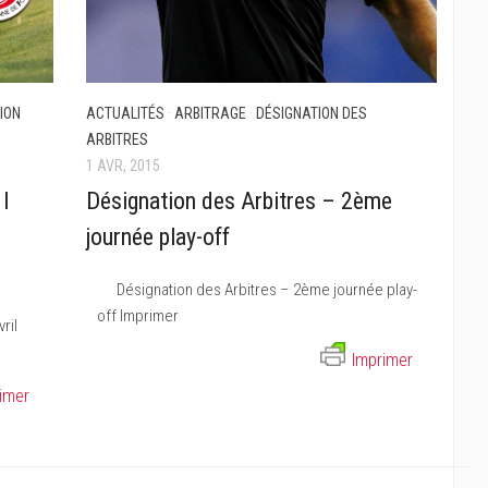
ION
ACTUALITÉS
·
ARBITRAGE
·
DÉSIGNATION DES
ARBITRES
1 AVR, 2015
 I
Désignation des Arbitres – 2ème
l
journée play-off
Désignation des Arbitres – 2ème journée play-
off Imprimer
ril
Imprimer
imer