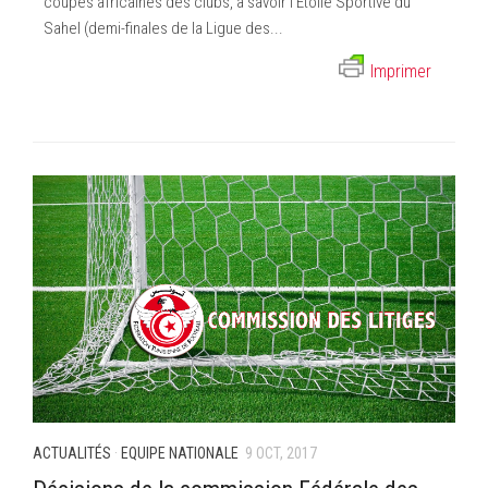
coupes africaines des clubs, à savoir l’Etoile Sportive du
Sahel (demi-finales de la Ligue des...
Imprimer
ACTUALITÉS
·
EQUIPE NATIONALE
9 OCT, 2017