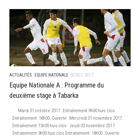
–Ligue II-
Feuille de match 2017/2018
–Ligue I–
–Ligue II–
Feuille de match 2016/2017
-Ligue I-
-Ligue II-
ACTUALITÉS
·
EQUIPE NATIONALE
30 OCT, 2017
-Ligue III-
Equipe Nationale A : Programme du
deuxième stage à Tabarka
Mardi 31 octobre 2017 : Entraînement.9h00 huis clos
Entraînement 18h00. Ouverte Mercredi 01 novembre 2017 :
Entraînement.15h30 huis clos Jeudi 02 novembre 2017
Entraînement.9h00 huis clos Entraînement 18h00. Ouverte...