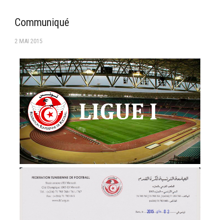
–Ligue II-
Communiqué
Feuille de match 2017/2018
2 MAI 2015
–Ligue I–
–Ligue II–
Feuille de match 2016/2017
-Ligue I-
-Ligue II-
-Ligue III-