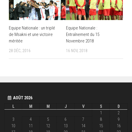
Equipe Nationale : un triplé
Equipe Nationale :
de Msakni et une victoire
Entraînement du 15
méritée
Novembre 2018
28 DÉC, 2016
16 NOV, 2018
AOÛT 2026
L
M
M
J
V
S
D
1
2
3
4
5
6
7
8
9
10
11
12
13
14
15
16