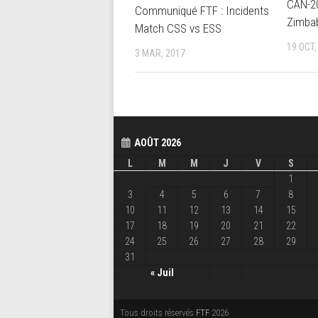
CAN-20
Communiqué FTF : Incidents
Zimbab
Match CSS vs ESS
19 OCT,
3 MAR, 2017
AOÛT 2026
L
M
M
J
V
S
1
3
4
5
6
7
8
10
11
12
13
14
15
17
18
19
20
21
22
24
25
26
27
28
29
31
« Juil
Tous droits réservés
FTF
2026