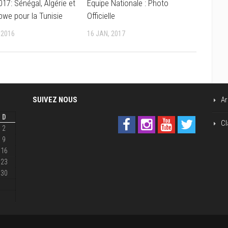
17: Sénégal, Algérie et
Equipe Nationale : Photo
we pour la Tunisie
Officielle
 2016
16 JAN, 2017
SUIVEZ NOUS
Ar
D
Cl
2
9
16
23
30