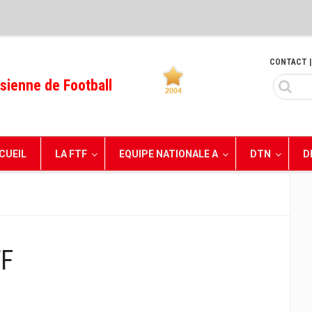
CONTACT
|
sienne de Football
CUEIL
LA FTF
EQUIPE NATIONALE A
DTN
D
TF