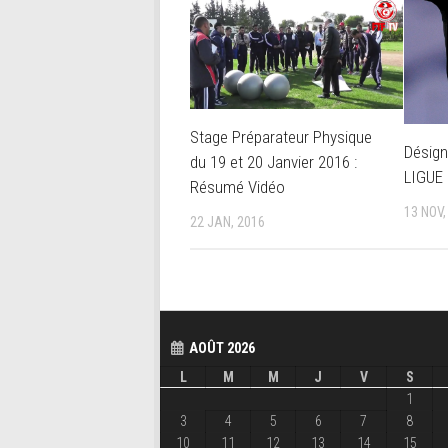
Stage Préparateur Physique
Désign
du 19 et 20 Janvier 2016 :
LIGUE 
Résumé Vidéo
13 NOV,
22 JAN, 2016
AOÛT 2026
L
M
M
J
V
S
1
3
4
5
6
7
8
10
11
12
13
14
15