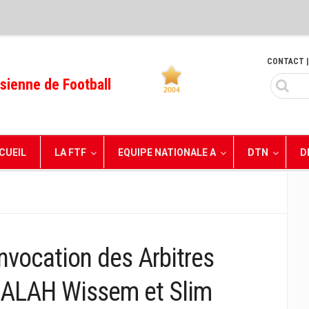
CONTACT
|
sienne de Football
CUEIL
LA FTF
EQUIPE NATIONALE A
DTN
D
nvocation des Arbitres
SALAH Wissem et Slim