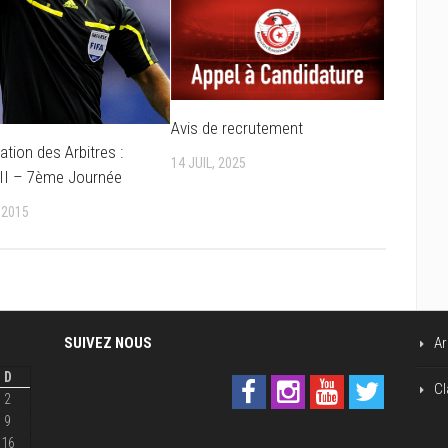
Avis de recrutement
ation des Arbitres :
14 JUIL, 2025
II – 7ème Journée
 2015
SUIVEZ NOUS
Ar
D
Cl
2
9
16