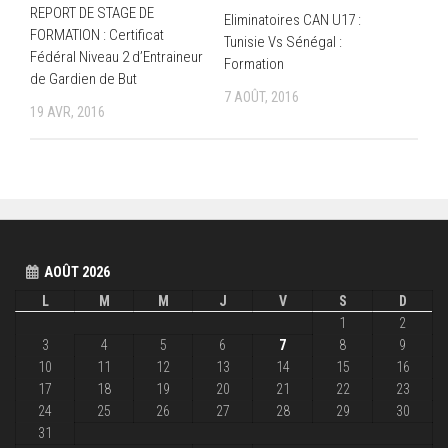
REPORT DE STAGE DE
Eliminatoires CAN U17 :
FORMATION : Certificat
Tunisie Vs Sénégal :
Fédéral Niveau 2 d’Entraineur
Formation
de Gardien de But
7 AOÛT, 2016
19 AVR, 2016
AOÛT 2026
L
M
M
J
V
S
D
1
2
3
4
5
6
7
8
9
10
11
12
13
14
15
16
17
18
19
20
21
22
23
24
25
26
27
28
29
30
31