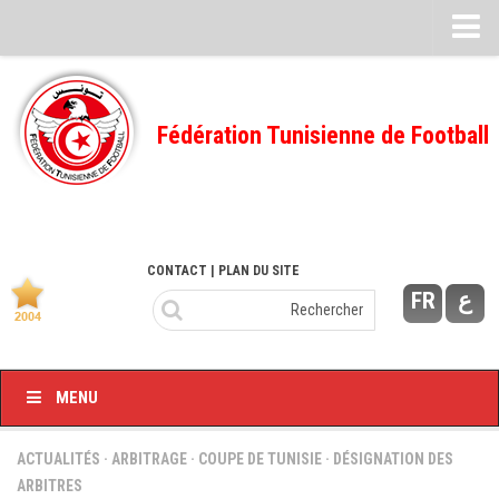
Feuille de match
FMI – 2022/2023
Fédération Tunisienne de Football
Ligue I – 2022/2023
FMI – 2021/2022
Ligue I – 2021/2022
FMI 2020/2021
CONTACT
| PLAN DU SITE
FR
ع
Ligue I – 2020/2021
FMI 2019/2020
Ligue I – 2019/2020
MENU
Ligue II – 2019/2020
Feuilles de match 2018/2019
ACTUALITÉS
·
ARBITRAGE
·
COUPE DE TUNISIE
·
DÉSIGNATION DES
ARBITRES
–Ligue I-