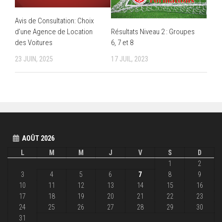
Avis de Consultation: Choix
d’une Agence de Location
Résultats Niveau 2 : Groupes
des Voitures
6, 7 et 8
23 JUIN, 2025
17 JUIL, 2023
AOÛT 2026
L
M
M
J
V
S
D
1
2
3
4
5
6
7
8
9
10
11
12
13
14
15
16
17
18
19
20
21
22
23
24
25
26
27
28
29
30
31