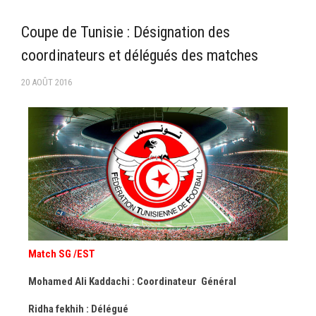
–Ligue II-
Coupe de Tunisie : Désignation des
Feuille de match 2017/2018
coordinateurs et délégués des matches
–Ligue I–
20 AOÛT 2016
–Ligue II–
Feuille de match 2016/2017
-Ligue I-
-Ligue II-
-Ligue III-
Match SG /EST
Mohamed Ali Kaddachi : Coordinateur Général
Ridha fekhih : Délégué