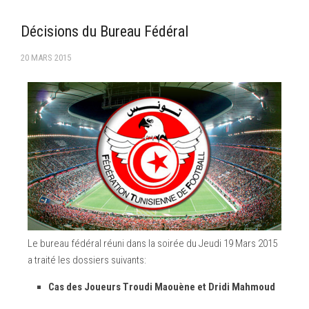
–Ligue II-
Décisions du Bureau Fédéral
Feuille de match 2017/2018
20 MARS 2015
–Ligue I–
–Ligue II–
Feuille de match 2016/2017
-Ligue I-
-Ligue II-
-Ligue III-
Le bureau fédéral réuni dans la soirée du Jeudi 19 Mars 2015
a traité les dossiers suivants:
Cas des Joueurs Troudi Maouène et Dridi Mahmoud