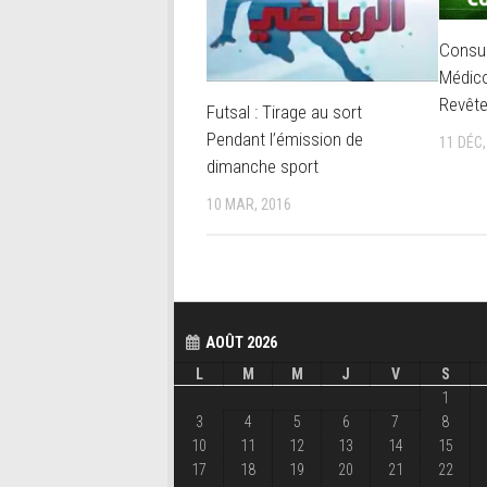
Consul
Médico
Revête
Futsal : Tirage au sort
Pendant l’émission de
11 DÉC,
dimanche sport
10 MAR, 2016
AOÛT 2026
L
M
M
J
V
S
1
3
4
5
6
7
8
10
11
12
13
14
15
17
18
19
20
21
22