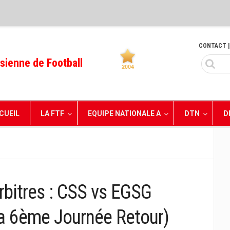
CONTACT
|
sienne de Football
CUEIL
LA FTF
EQUIPE NATIONALE A
DTN
D
rbitres : CSS vs EGSG
la 6ème Journée Retour)