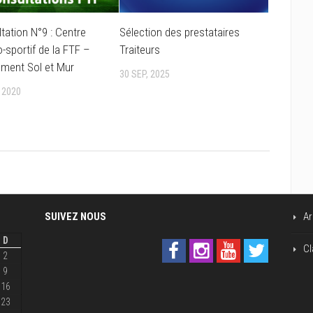
tation N°9 : Centre
Sélection des prestataires
-sportif de la FTF –
Traiteurs
ment Sol et Mur
30 SEP, 2025
 2020
SUIVEZ NOUS
Ar
D
Cl
2
9
16
23