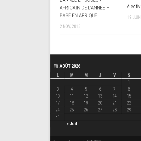
électi
AFRICAIN DE L’ANNÉE –
BASÉ EN AFRIQUE
19 JUIN
2 NOV, 2015
AOÛT 2026
L
M
M
J
V
S
1
3
4
5
6
7
8
10
11
12
13
14
15
17
18
19
20
21
22
24
25
26
27
28
29
31
« Juil