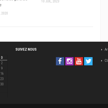
10 JUIL, 2023
ve
, 2020
SUIVEZ NOUS
Ar
D
Cl
2
9
16
23
30