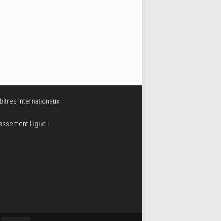
bitres Internationaux
assement Ligue I