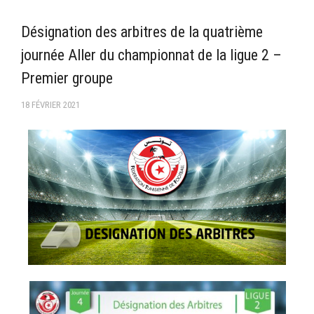
–Ligue II-
Désignation des arbitres de la quatrième
Feuille de match 2017/2018
journée Aller du championnat de la ligue 2 –
–Ligue I–
Premier groupe
–Ligue II–
18 FÉVRIER 2021
Feuille de match 2016/2017
-Ligue I-
-Ligue II-
-Ligue III-