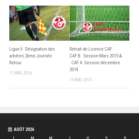
Ligue II : Désignation des
Retrait de Licence CAF :
arbitres 2ème Journée
CAF B Session Mars 2015 &
Retour
CAF A Session décembre
2014
11 MAI, 2016
15 MAI, 2015
AOÛT 2026
L
M
M
J
V
S
D