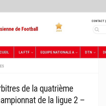
CONTACT
|
sienne de Football
CUEIL
LA FTF
EQUIPE NATIONALE A
DTN
D
RES
bitres de la quatrième
hampionnat de la ligue 2 –