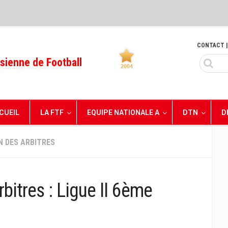
CONTACT
|
sienne de Football
CUEIL
LA FTF
EQUIPE NATIONALE A
DTN
D
N DES ARBITRES
bitres : Ligue II 6ème