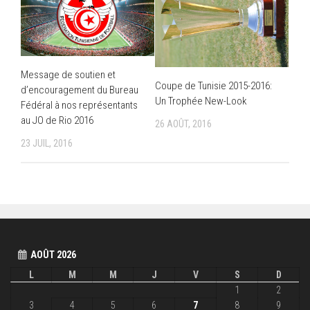
Message de soutien et
Coupe de Tunisie 2015-2016:
d’encouragement du Bureau
Un Trophée New-Look
Fédéral à nos représentants
au JO de Rio 2016
26 AOÛT, 2016
23 JUIL, 2016
AOÛT 2026
L
M
M
J
V
S
D
1
2
3
4
5
6
7
8
9