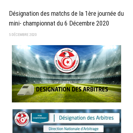
–Ligue II-
Désignation des matchs de la 1ère journée du
Feuille de match 2017/2018
mini- championnat du 6 Décembre 2020
–Ligue I–
5 DÉCEMBRE 2020
–Ligue II–
Feuille de match 2016/2017
-Ligue I-
-Ligue II-
-Ligue III-