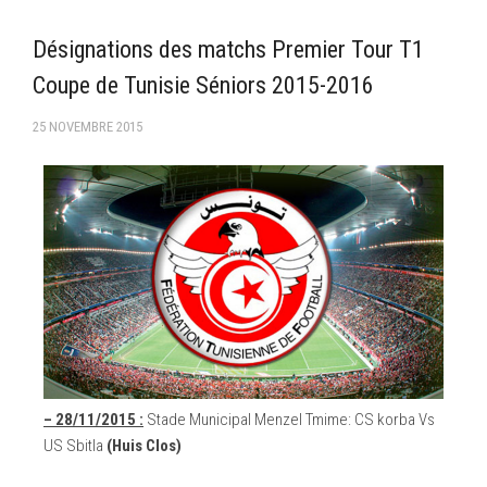
–Ligue II-
Désignations des matchs Premier Tour T1
Feuille de match 2017/2018
Coupe de Tunisie Séniors 2015-2016
–Ligue I–
25 NOVEMBRE 2015
–Ligue II–
Feuille de match 2016/2017
-Ligue I-
-Ligue II-
-Ligue III-
– 28/11/2015 :
Stade Municipal Menzel Tmime: CS korba Vs
US Sbitla
(Huis Clos)