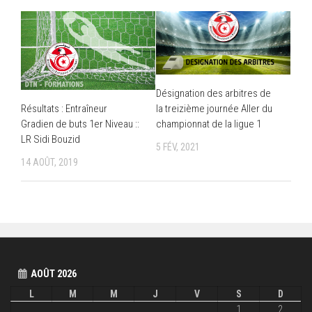
Désignation des arbitres de
la treizième journée Aller du
Résultats : Entraîneur
championnat de la ligue 1
Gradien de buts 1er Niveau ::
LR Sidi Bouzid
5 FÉV, 2021
14 AOÛT, 2019
AOÛT 2026
L
M
M
J
V
S
D
1
2