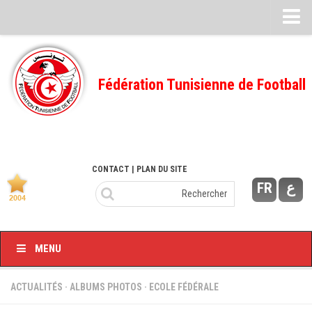
Feuille de match
FMI – 2022/2023
Fédération Tunisienne de Football
Ligue I – 2022/2023
FMI – 2021/2022
Ligue I – 2021/2022
FMI 2020/2021
CONTACT
| PLAN DU SITE
FR
ع
Ligue I – 2020/2021
FMI 2019/2020
Ligue I – 2019/2020
MENU
Ligue II – 2019/2020
Feuilles de match 2018/2019
ACTUALITÉS
·
ALBUMS PHOTOS
·
ECOLE FÉDÉRALE
–Ligue I-