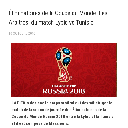
–Ligue II-
Éliminatoires de la Coupe du Monde :Les
Feuille de match 2017/2018
Arbitres du match Lybie vs Tunisie
–Ligue I–
10 OCTOBRE 2016
–Ligue II–
Feuille de match 2016/2017
-Ligue I-
-Ligue II-
-Ligue III-
LA FIFA a désigné le corps arbitral qui devrait diriger le
match de la seconde journée des Éliminatoires de la
Coupe du Monde Russie 2018 entre la Lybie et la Tunisie
et il est composé de Messieurs: