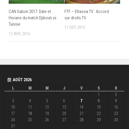
CAN Gabon 2017: Date et
FTF – Ettassia TV : Accord
Horaire du match Djibouti vs
sur droits TV
Tunisie
11 SEP, 2015
12 AVR, 2016
AOÛT 2026
L
M
M
J
V
S
D
1
2
3
4
5
6
7
8
9
10
11
12
13
14
15
16
17
18
19
20
21
22
23
24
25
26
27
28
29
30
31