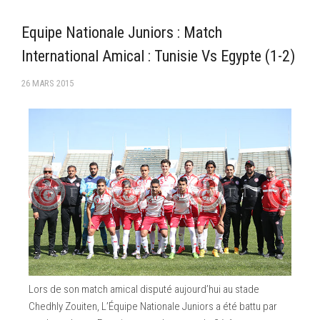
–Ligue II-
Equipe Nationale Juniors : Match
Feuille de match 2017/2018
International Amical : Tunisie Vs Egypte (1-2)
–Ligue I–
26 MARS 2015
–Ligue II–
Feuille de match 2016/2017
-Ligue I-
-Ligue II-
-Ligue III-
Lors de son match amical disputé aujourd’hui au stade
Chedhly Zouiten, L’Équipe Nationale Juniors a été battu par