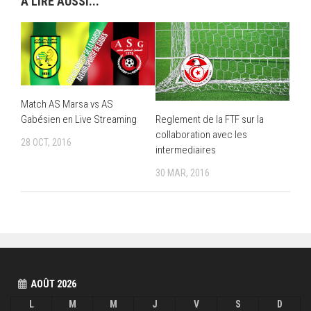
A LIRE AUSSI...
Match AS Marsa vs AS
Gabésien en Live Streaming
Reglement de la FTF sur la
collaboration avec les
28 OCT, 2016
intermediaires
30 MAR, 2016
AOÛT 2026
L
M
M
J
V
S
D