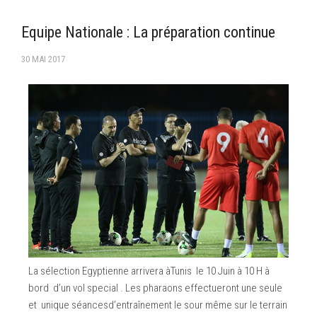
–Ligue II-
Equipe Nationale : La préparation continue
Feuille de match 2017/2018
30 MAI 2017
–Ligue I–
–Ligue II–
Feuille de match 2016/2017
-Ligue I-
-Ligue II-
-Ligue III-
La sélection Egyptienne arrivera àTunis le 10 Juin à 10 H à
bord d’un vol special . Les pharaons effectueront une seule
et unique séancesd’entraînement le sour même sur le terrain