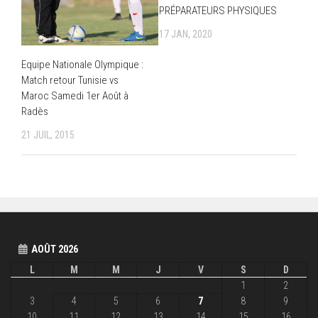
PRÉPARATEURS PHYSIQUES
17 JAN, 2020
Equipe Nationale Olympique :
Match retour Tunisie vs
Maroc Samedi 1er Août à
Radès
21 JUIL, 2015
AOÛT 2026
L
M
M
J
V
S
D
1
2
3
4
5
6
7
8
9
10
11
12
13
14
15
16