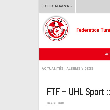
Feuille de match
Fédération Tuni
AC
ACTUALITÉS
·
ALBUMS VIDEOS
FTF – UHL Sport 
30 AVRIL 2018