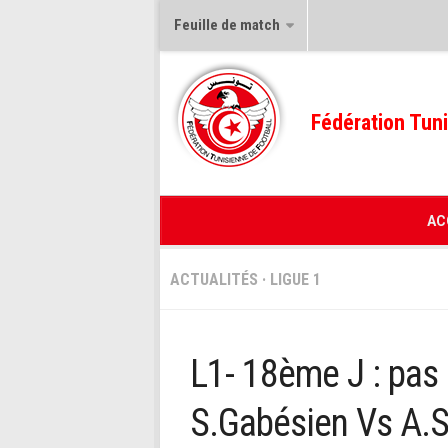
Feuille de match
Fédération Tuni
AC
ACTUALITÉS
·
LIGUE 1
L1- 18ème J : pas 
S.Gabésien Vs A.S