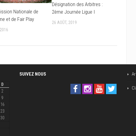
Désignation des Arbitres :
ssion Nationale de
2ème Journée Ligue I
ine et de Fair Play
26 AOÛT, 2019
 2016
SUIVEZ NOUS
Ar
D
Cl
2
9
16
23
30