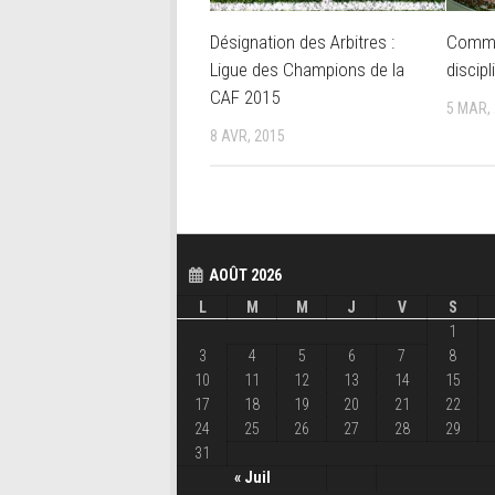
Désignation des Arbitres :
Commi
Ligue des Champions de la
discipl
CAF 2015
5 MAR,
8 AVR, 2015
AOÛT 2026
L
M
M
J
V
S
1
3
4
5
6
7
8
10
11
12
13
14
15
17
18
19
20
21
22
24
25
26
27
28
29
31
« Juil