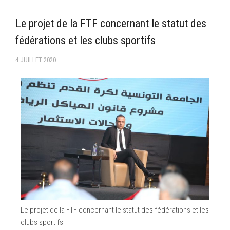
–Ligue II-
Le projet de la FTF concernant le statut des
Feuille de match 2017/2018
fédérations et les clubs sportifs
–Ligue I–
4 JUILLET 2020
–Ligue II–
Feuille de match 2016/2017
-Ligue I-
-Ligue II-
-Ligue III-
Le projet de la FTF concernant le statut des fédérations et les
clubs sportifs