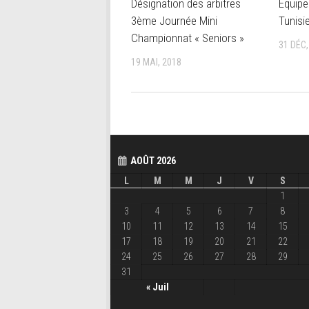
Désignation des arbitres
Equipe
3ème Journée Mini
Tunisi
Championnat « Seniors »
31 DÉC,
19 MAI, 2018
AOÛT 2026
L
M
M
J
V
S
1
3
4
5
6
7
8
10
11
12
13
14
15
17
18
19
20
21
22
24
25
26
27
28
29
31
« Juil