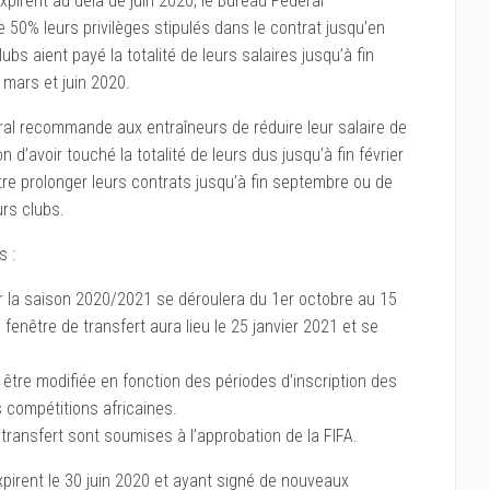
xpirent au delà de juin 2020, le Bureau Fédéral
50% leurs privilèges stipulés dans le contrat jusqu’en
bs aient payé la totalité de leurs salaires jusqu’à fin
 mars et juin 2020.
ral recommande aux entraîneurs de réduire leur salaire de
 d’avoir touché la totalité de leurs dus jusqu’à fin février
tre prolonger leurs contrats jusqu’à fin septembre ou de
urs clubs.
s :
ur la saison 2020/2021 se déroulera du 1er octobre au 15
enêtre de transfert aura lieu le 25 janvier 2021 et se
être modifiée en fonction des périodes d’inscription des
 compétitions africaines.
transfert sont soumises à l’approbation de la FIFA.
xpirent le 30 juin 2020 et ayant signé de nouveaux