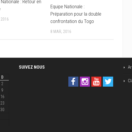
 Nationale : Retour en
Equipe Nationale :
e
Préparation pour la double
 2016
confrontation du Togo
8 MAR, 2016
SUIVEZ NOUS
Ar
D
Cl
2
9
16
23
30