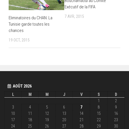
Bouchamaoui au Comité
Exécutif de la FIFA
7 AVR, 2015
Eliminatoires du CHAN: La
Tunisie garde toutes les
chances
19 OCT, 2015
AOÛT 2026
L
M
M
J
V
S
D
1
2
3
4
5
6
7
8
9
10
11
12
13
14
15
16
17
18
19
20
21
22
23
24
25
26
27
28
29
30