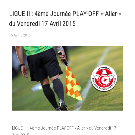
–Ligue II-
LIGUE II : 4ème Journée PLAY-OFF «-Aller-»
Feuille de match 2017/2018
du Vendredi 17 Avril 2015
–Ligue I–
15 AVRIL 2015
–Ligue II–
Feuille de match 2016/2017
-Ligue I-
-Ligue II-
-Ligue III-
LIGUE II – 4ème Journée PLAY OFF « Aller » du Vendredi 17