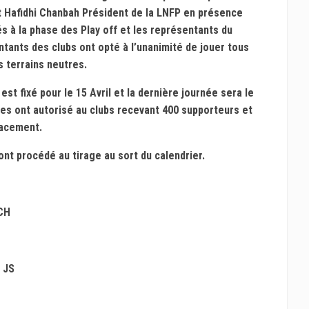
t Hafidhi Chanbah Président de la LNFP en présence
s à la phase des Play off et les représentants du
entants des clubs ont opté à l’unanimité de jouer tous
s terrains neutres.
t fixé pour le 15 Avril et la dernière journée sera le
ires ont autorisé au clubs recevant 400 supporteurs et
lacement.
ont procédé au tirage au sort du calendrier.
CH
 JS