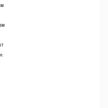
SM
USM
ST
t: