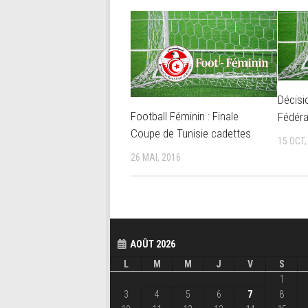
Décisi
Football Féminin : Finale
Fédéra
Coupe de Tunisie cadettes
15 OCT,
26 MAI, 2016
AOÛT 2026
L
M
M
J
V
S
1
3
4
5
6
7
8