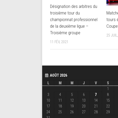
Désignation des arbitres du
Match
troisième tour du
tours 
championnat professionnel
Coupe
de la deuxième ligue –
Troisième groupe
25 JUIL
11 FÉV, 2021
AOÛT 2026
L
M
M
J
V
S
1
3
4
5
6
7
8
10
11
12
13
14
15
17
18
19
20
21
22
24
25
26
27
28
29
31