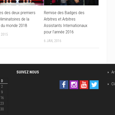
es des deux premiers
Remise des Badges des
éliminatoires de la
Arbitres et Arbitres
 du monde 2018
Assistants Internationaux
pour l’année 2016
, 2015
6 JAN, 2016
SUIVEZ NOUS
Ar
D
Cl
2
9
16
23
30